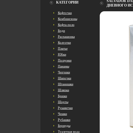
SALVADOR DAL
КАТЕГОРИИ
ДНЕВНОГО ИС
Кофточки
Комбинезоны
Кофта-поло
Боди
Распашонка
Колготки
Платье
Юбки
Ползунки
Панамы
Чепчики
Шапочки
Штанишки
Шляпки
Брюки
Шорты
Рукавички
Чешки
Рубашки
Бермуды
Туалетная вода