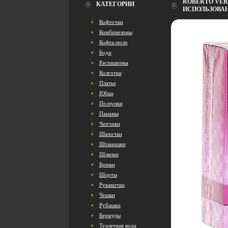
ROBERTO VER
КАТЕГОРИИ
ИСПОЛЬЗОВАН
Кофточки
Комбинезоны
Кофта-поло
Боди
Распашонка
Колготки
Платье
Юбки
Ползунки
Панамы
Чепчики
Шапочки
Штанишки
Шляпки
Брюки
Шорты
Рукавички
Чешки
Рубашки
Бермуды
Туалетная вода