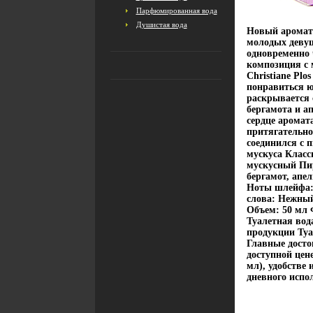
Парфюмированная вода
Душистая вода
Новый аромат 
молодых девуш
одновременно
композиция с 
Christiane Plo
понравиться 
раскрывается 
бергамота и а
сердце аромат
притягательно
соединился с 
мускуса Класс
мускусный Пир
бергамот, апе
Ноты шлейфа: 
слова: Нежный
Объем: 50 мл 
Туалетная вод
продукции Туа
Главные досто
доступной цене
мл), удобстве 
дневного испо