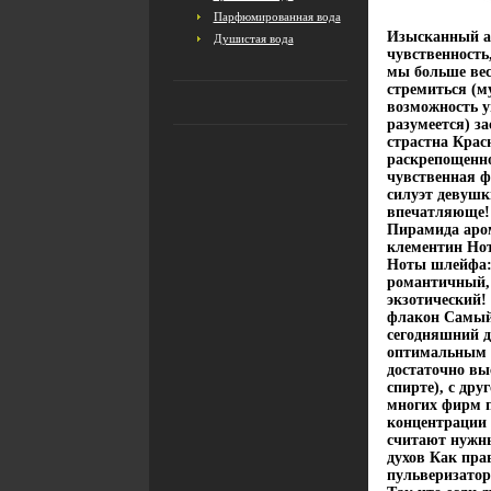
Парфюмированная вода
Изысканный ар
Душистая вода
чувственность
мы больше вес
стремиться (м
возможность у
разумеется) з
страстна Крас
раскрепощенно
чувственная ф
силуэт девушк
впечатляюще!
Пирамида аром
клементин Нот
Ноты шлейфа: 
романтичный, 
экзотический!
флакон Самый
сегодняшний д
оптимальным б
достаточно вы
спирте), с дру
многих фирм 
концентрации 
считают нужн
духов Как пра
пульверизатор