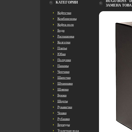
HUGO BOSS "
КАТЕГОРИИ
ЗАМЕНА ТОВА
Кофточки
Комбинезоны
Кофта-поло
Боди
Распашонка
Колготки
Платье
Юбки
Ползунки
Панамы
Чепчики
Шапочки
Штанишки
Шляпки
Брюки
Шорты
Рукавички
Чешки
Рубашки
Бермуды
Туалетная вода