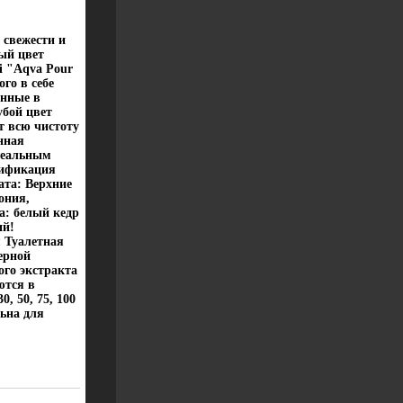
 свежести и
ый цвет
i "Aqva Pour
го в себе
анные в
бой цвет
т всю чистоту
нная
деальным
сификация
та: Верхние
ония,
а: белый кедр
ий!
 Туалетная
ерной
го экстракта
ются в
, 50, 75, 100
льна для