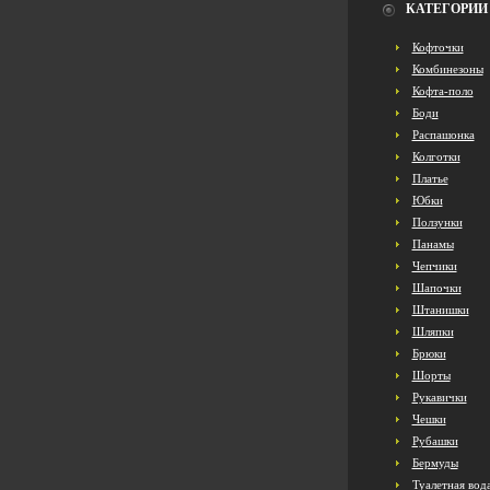
КАТЕГОРИИ
Кофточки
Комбинезоны
Кофта-поло
Боди
Распашонка
Колготки
Платье
Юбки
Ползунки
Панамы
Чепчики
Шапочки
Штанишки
Шляпки
Брюки
Шорты
Рукавички
Чешки
Рубашки
Бермуды
Туалетная вод