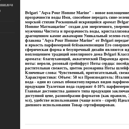
ная вода
а
Bvlgari "Aqva Pour Homme Marine" - новое воплощение
прозрачности воды Имя, способное передать сине-зелен
морской стихии Роскошный искрящийся аромат Bvlgar
Homme Mатмащarine" создан для энергичного, уверенно
мужчины Чистота и прозрачность воды, кристаллизов
драгоценном камне аквамарин Уникальный зелено-голу
флакона "Aqva Pour Homme Marine" от Bvlgari передае
и яркость парфюмерной бгйэакомпозиции Его соверше
сферическая форма и безупречный дизайн являются и
воплощением традиций ювелирного дома Bvlgari Клас
аромата: благоухающий, акватический Пирамида арома
ноты: нероли, розовый грейпфрут Ноты сердца: посейд
растительная свежесть, цветок розмарина Ноты шлейф
Ключевые слова: Чувственный, притягательный, свеж
Характеристики: Объем: 50 мл Производитель: Италия
вода - один из самых пбоижтопулярных видов парфюм
продукции Туалетная вода содержит 4-10% парфюмерно
Главные достоинства данного типа продукции заключа
доступной цене, разнообразии форматов (как правило, 30
мл), удобстве использования (чаще всего - спрей) Идеа
дневного использования Товар сертифицирован.