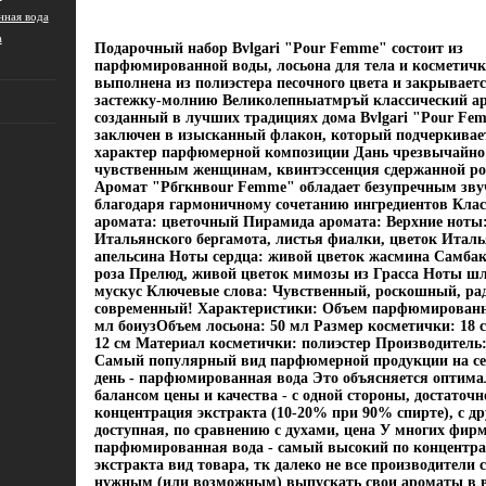
ная вода
а
Подарочный набор Bvlgari "Pour Femme" состоит из
парфюмированной воды, лосьона для тела и косметич
выполнена из полиэстера песочного цвета и закрываетс
застежку-молнию Великолепныатмръй классический ар
созданный в лучших традициях дома Bvlgari "Pour Fe
заключен в изысканный флакон, который подчеркива
характер парфюмерной композиции Дань чрезвычайно
чувственным женщинам, квинтэссенция сдержанной р
Аромат "Pбгкнвour Femme" обладает безупречным зв
благодаря гармоничному сочетанию ингредиентов Кла
аромата: цветочный Пирамида аромата: Верхние ноты:
Итальянского бергамота, листья фиалки, цветок Италь
апельсина Ноты сердца: живой цветок жасмина Самбак
роза Прелюд, живой цветок мимозы из Грасса Ноты шл
мускус Ключевые слова: Чувственный, роскошный, ра
современный! Характеристики: Объем парфюмированн
мл боиузОбъем лосьона: 50 мл Размер косметички: 18 см
12 см Материал косметички: полиэстер Производитель
Самый популярный вид парфюмерной продукции на с
день - парфюмированная вода Это объясняется оптим
балансом цены и качества - с одной стороны, достаточ
концентрация экстракта (10-20% при 90% спирте), с дру
доступная, по сравнению с духами, цена У многих фир
парфюмированная вода - самый высокий по концентр
экстракта вид товара, тк далеко не все производители 
нужным (или возможным) выпускать свои ароматы в в