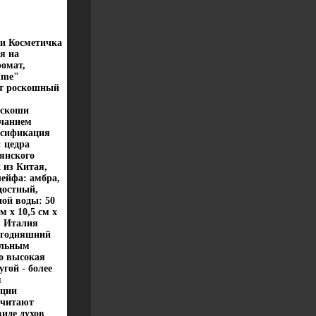
ки Косметичка
я на
омат,
mme"
ет роскошный
оскоши
учанием
ссификация
 цедра
янского
 из Китая,
ейфа: амбра,
достный,
ой воды: 50
 х 10,5 см х
: Италия
егодняшний
альным
но высокая
гой - более
м
ации
считают
иде духов