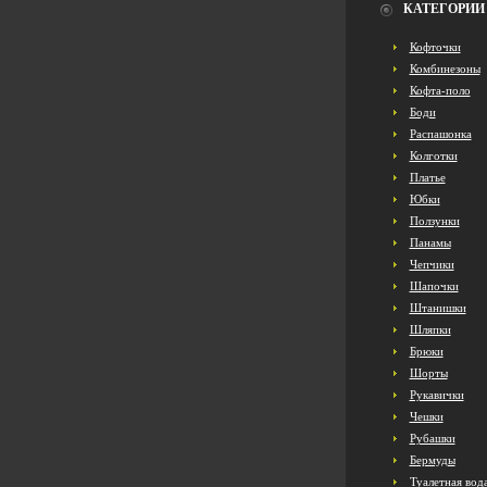
КАТЕГОРИИ
Кофточки
Комбинезоны
Кофта-поло
Боди
Распашонка
Колготки
Платье
Юбки
Ползунки
Панамы
Чепчики
Шапочки
Штанишки
Шляпки
Брюки
Шорты
Рукавички
Чешки
Рубашки
Бермуды
Туалетная вод