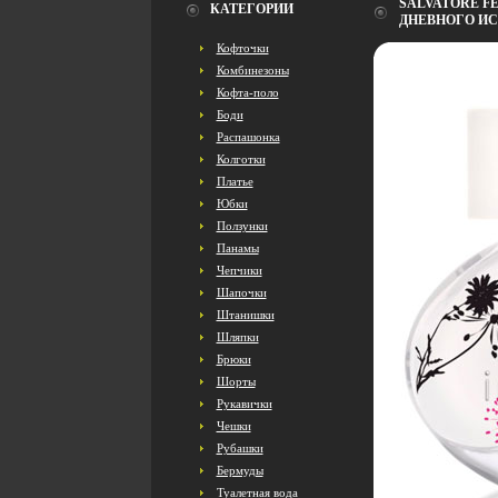
SALVATORE F
КАТЕГОРИИ
ДНЕВНОГО ИС
Кофточки
Комбинезоны
Кофта-поло
Боди
Распашонка
Колготки
Платье
Юбки
Ползунки
Панамы
Чепчики
Шапочки
Штанишки
Шляпки
Брюки
Шорты
Рукавички
Чешки
Рубашки
Бермуды
Туалетная вода