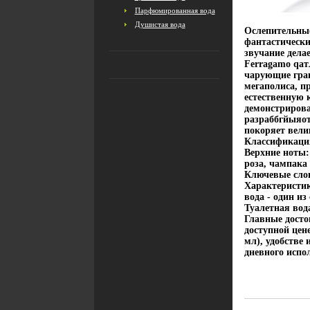
Парфюмированная вода
Душистая вода
Ослепительные
фантастически
звучание дела
Ferragamo qат
чарующие гран
мегаполиса, 
естественную 
демонстрирова
разраббгйыяо
покоряет вели
Классификаци
Верхние ноты:
роза, чампака
Ключевые сло
Характеристик
вода - один и
Туалетная вод
Главные досто
доступной цене
мл), удобстве 
дневного испо