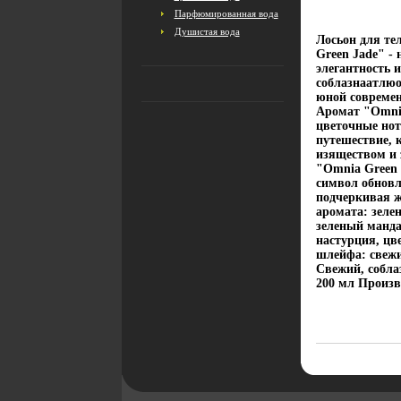
Парфюмированная вода
Душистая вода
Лосьон для те
Green Jade" -
элегантность 
соблазнаатлюо
юной современ
Аромат "Omnia
цветочные но
путешествие, 
изяществом и 
"Omnia Green 
символ обновл
подчеркивая ж
аромата: зеле
зеленый манда
настурция, цв
шлейфа: свежи
Свежий, собла
200 мл Произв