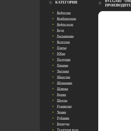
BVLGARI "OMN
КАТЕГОРИИ
ПРОИЗВОДИТЕ
Кофточки
Комбинезоны
Кофта-поло
Боди
Распашонка
Колготки
Платье
Юбки
Ползунки
Панамы
Чепчики
Шапочки
Штанишки
Шляпки
Брюки
Шорты
Рукавички
Чешки
Рубашки
Бермуды
Туалетная вода