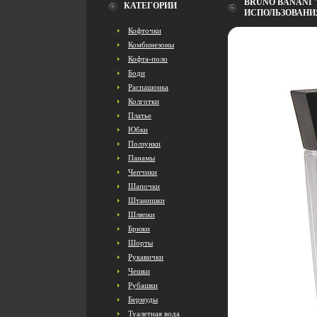
BRUNO BANANI 
КАТЕГОРИИ
ИСПОЛЬЗОВАНИЯ
Кофточки
Комбинезоны
Кофта-поло
Боди
Распашонка
Колготки
Платье
Юбки
Ползунки
Панамы
Чепчики
Шапочки
Штанишки
Шляпки
Брюки
Шорты
Рукавички
Чешки
Рубашки
Бермуды
Туалетная вода