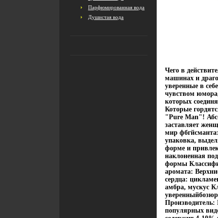
Парфюмированная вода
Душистая вода
Чего в действит
машинах и драго
уверенные в се
чувством юмора
которых соедин
Которые гордят
"Pure Man"! Аб
заставляет женщ
мир фбгйсманта
упаковка, выде
форме и привлек
наклоненная под
формы Классифи
аромата: Верхни
сердца: цикламе
амбра, мускус К
уверенныйбозюр,
Производитель: 
популярных вид