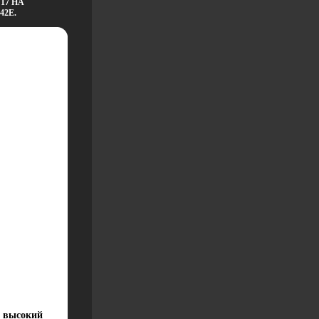
17 НА
2E.
о высокий