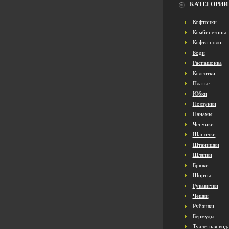
КАТЕГОРИИ
Кофточки
Комбинезоны
Кофта-поло
Боди
Распашонка
Колготки
Платье
Юбки
Ползунки
Панамы
Чепчики
Шапочки
Штанишки
Шляпки
Брюки
Шорты
Рукавички
Чешки
Рубашки
Бермуды
Туалетная вод