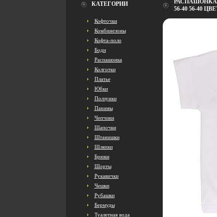
РАСПАШОНКА 
КАТЕГОРИИ
56-40 56-40 
Кофточки
Комбинезоны
Кофта-поло
Боди
Распашонка
Колготки
Платье
Юбки
Ползунки
Панамы
Чепчики
Шапочки
Штанишки
Шляпки
Брюки
Шорты
Рукавички
Чешки
Рубашки
Бермуды
Туалетная вода