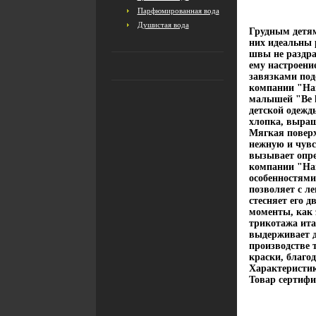
Парфюмированная вода
Душистая вода
Грудным детям
них идеальны 
швы не раздра
ему настроени
завязками под
компании "На
малышей "Be h
детской одежд
хлопка, выращ
Мягкая поверх
нежную и чувс
вызывает опре
компании "Наш
особенностям
позволяет с ле
стесняет его 
моменты, как 
трикотажа ита
выдерживает д
производстве 
краски, благо
Характеристик
Товар сертифи