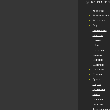
КАТЕГОРИИ
Кофточки
Комбинезоны
Кофта-поло
Боди
Распашонка
Колготки
Платье
Юбки
Ползунки
Панамы
Чепчики
Шапочки
Штанишки
Шляпки
Брюки
Шорты
Рукавички
Чешки
Рубашки
Бермуды
Туалетная вод