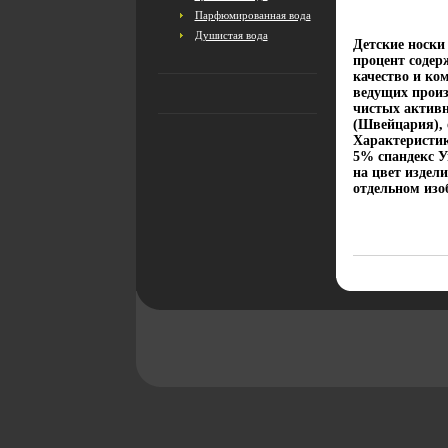
Парфюмированная вода
Душистая вода
Детские носки
процент содер
качество и ко
ведущих произ
чистых активн
(Швейцария), 
Характеристик
5% спандекс 
на цвет издел
отдельном изо