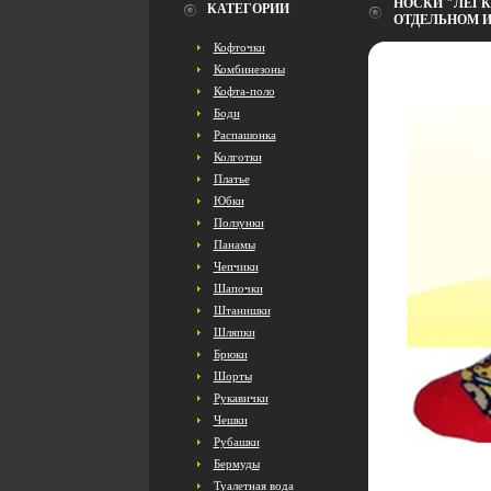
НОСКИ "ЛЕГК
КАТЕГОРИИ
ОТДЕЛЬНОМ И
Кофточки
Комбинезоны
Кофта-поло
Боди
Распашонка
Колготки
Платье
Юбки
Ползунки
Панамы
Чепчики
Шапочки
Штанишки
Шляпки
Брюки
Шорты
Рукавички
Чешки
Рубашки
Бермуды
Туалетная вода