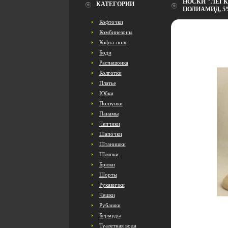
НОСКИ "ЛЕГКА
КАТЕГОРИИ
ПОЛИАМИД, 5
Кофточки
Комбинезоны
Кофта-поло
Боди
Распашонка
Колготки
Платье
Юбки
Ползунки
Панамы
Чепчики
Шапочки
Штанишки
Шляпки
Брюки
Шорты
Рукавички
Чешки
Рубашки
Бермуды
Туалетная вода