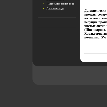
Парфюмированная вода
Душистая вода
Детские носки
процент содер
качество и ко
ведущих произ
чистых активн
(Швейцария), 
Характеристик
полиамид, 5% 