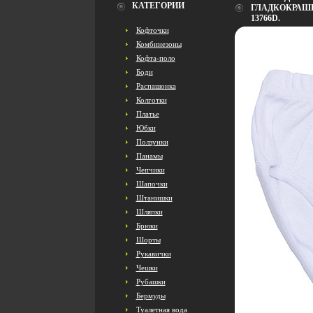
КАТЕГОРИИ
ГЛАДКОКРАШЕ
13766D.
Кофточки
Комбинезоны
Кофта-поло
Боди
Распашонка
Колготки
Платье
Юбки
Ползунки
Панамы
Чепчики
Шапочки
Штанишки
Шляпки
Брюки
Шорты
Рукавички
Чешки
Рубашки
Бермуды
Туалетная вода