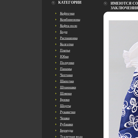
КАТЕГОРИИ
ИМЕЮТСЯ СО
ЗАКЛЮЧЕНИЯ 
Кофточки
Комбинезоны
Кофта-поло
Боди
Распашонка
Колготки
Платье
Юбки
Ползунки
Панамы
Чепчики
Шапочки
Штанишки
Шляпки
Брюки
Шорты
Рукавички
Чешки
Рубашки
Бермуды
Туалетная вода