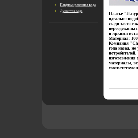
Парфюмированная вода
Душистая вода
Платье "Лазур
идеально подо
сзади застегив
переодеваниат
и яркими вста
Материал: 100
Компания "Cho
года назад, но
потребителей,
изготовления 
материалы, вс
соответствующ