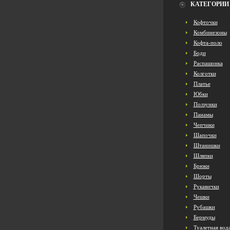
КАТЕГОРИИ
Кофточки
Комбинезоны
Кофта-поло
Боди
Распашонка
Колготки
Платье
Юбки
Ползунки
Панамы
Чепчики
Шапочки
Штанишки
Шляпки
Брюки
Шорты
Рукавички
Чешки
Рубашки
Бермуды
Туалетная вод