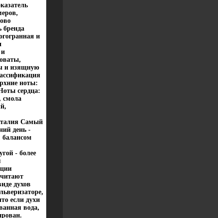
оказатель
меров,
ово
 бренда
огогранная и
и
 и
оваты,
ры и изящную
лассификация
рхние ноты:
Ноты сердца:
, смола
й,
Италия Самый
ий день -
 балансом
гой - более
м
ации
считают
иде духов
льверизаторе,
то если духи
ванная вода,
ирован.