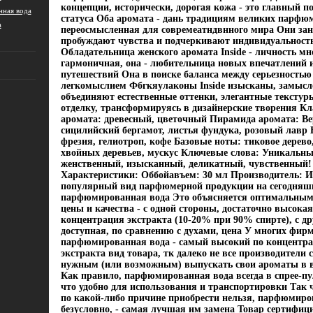
концепции, исторически, дорогая кожа - это главный п
ная вода
статуса Оба аромата - дань традициям великих парфю
а
переосмысленная для совремеатндвнного мира Они зан
пробуждают чувства и подчеркивают индивидуальность
Обладательница женского аромата Inside - личность мн
гармоничная, она - любительница новых впечатлений 
путешествий Она в поиске баланса между серьезностью
легкомыслием Фбгкяулаконы Inside изысканы, замысл
объединяют естественные оттенки, элегантные тексту
отделку, трансформируясь в дизайнерские творения К
аромата: древесный, цветочный Пирамида аромата: Ве
сицилийский бергамот, листья фундука, розовый лавр 
фрезия, гелиотроп, кофе Базовые ноты: тиковое дерево
хвойных деревьев, мускус Ключевые слова: Уникальны
женственный, изысканный, деликатный, чувственный!
Характеристики: Оббойавъем: 30 мл Производитель: 
популярный вид парфюмерной продукции на сегодняшн
парфюмированная вода Это объясняется оптимальным
цены и качества - с одной стороны, достаточно высокая
концентрация экстракта (10-20% при 90% спирте), с дру
доступная, по сравнению с духами, цена У многих фир
парфюмированная вода - самый высокий по концентр
экстракта вид товара, тк далеко не все производители 
нужным (или возможным) выпускать свои ароматы в в
Как правило, парфюмированная вода всегда в спрее-пу
что удобно для использования и транспортировки Так ч
по какой-либо причине приобрести нельзя, парфюмиро
безусловно, - самая лучшая им замена Товар сертифиц