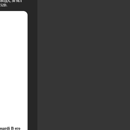
ОДА, 30 МЛ
52D.
ardi В его