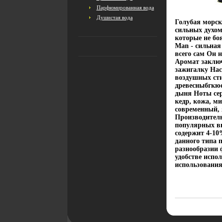
Парфюмированная вода
Душистая вода
Голубая морск
сильных духом
которые не бо
Man - сильная
всего сам Он 
Аромат заклю
зажигалку Нас
воздушных ст
древесныбгкюе
дыня Ноты сер
кедр, кожа, м
современный, 
Производитель
популярных в
содержит 4-10
данного типа 
разнообразии ф
удобстве испол
использования