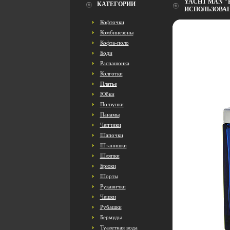
YACHT MAN "B
КАТЕГОРИИ
ИСПОЛЬЗОВАН
Кофточки
Комбинезоны
Кофта-поло
Боди
Распашонка
Колготки
Платье
Юбки
Ползунки
Панамы
Чепчики
Шапочки
Штанишки
Шляпки
Брюки
Шорты
Рукавички
Чешки
Рубашки
Бермуды
Туалетная вода