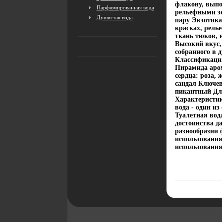
флакону, выпо
Парфюмированная вода
рельефными з
Душистая вода
пару Экзотика
красках, рель
ткань тюков, 
Высокий вкус,
собранного в 
Классификаци
Пирамида аром
сердца: роза,
сандал Ключев
пикантный Дл
Характеристик
вода - один и
Туалетная вод
достоинства д
разнообразии ф
использования 
использования