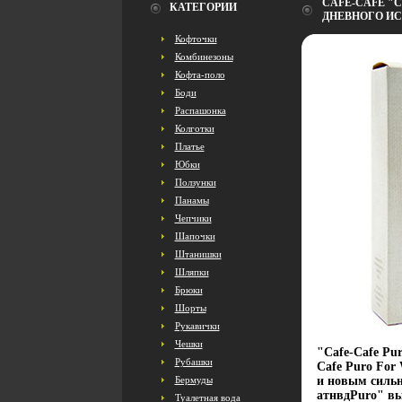
CAFE-CAFE "C
КАТЕГОРИИ
ДНЕВНОГО ИС
Кофточки
Комбинезоны
Кофта-поло
Боди
Распашонка
Колготки
Платье
Юбки
Ползунки
Панамы
Чепчики
Шапочки
Штанишки
Шляпки
Брюки
Шорты
Рукавички
Чешки
"Сafe-Сafe Pur
Рубашки
Cafe Puro For
Бермуды
и новым силь
атнвдPuro" вы
Туалетная вода