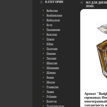
КАТЕГОРИИ
МЛ ДЛЯ ДНЕВ
2856D.
Кофточки
Комбинезоны
Кофта-поло
Боди
Распашонка
Колготки
Платье
Юбки
Ползунки
Панамы
Чепчики
Шапочки
Штанишки
Шляпки
Брюки
Шорты
Рукавички
Чешки
Аромат "Badgl
Рубашки
сороковых Не
Бермуды
многогранный,
элегантность 
Туалетная вода