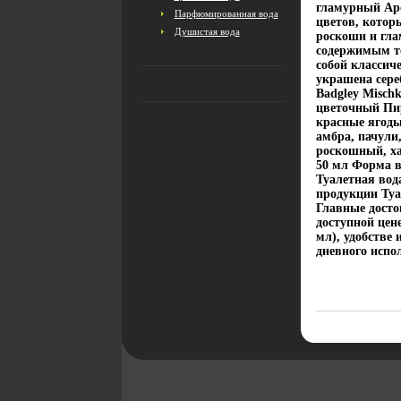
гламурный Аро
Парфюмированная вода
цветов, котор
Душистая вода
роскоши и гла
содержимым те
собой класси
украшена сере
Badgley Misch
цветочный Пир
красные ягоды
амбра, пачули
роскошный, х
50 мл Форма 
Туалетная вод
продукции Туа
Главные досто
доступной цене
мл), удобстве 
дневного испо