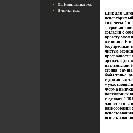
Парфюмированная вода
Душистая вода
Шик для Carol
неповторимый 
творческий и 
здоровый конс
согласии с соб
красоту момен
женщины Его о
безупречный в
чистую эссенц
прозрачности 
аромата: древ
итальянский б
сердца: замша
бобы тонка, а
сдержанная эл
мужественный,
Форма выпуска
популярных в
содержит 4-10
данного типа 
разнообразии ф
использования 
использования