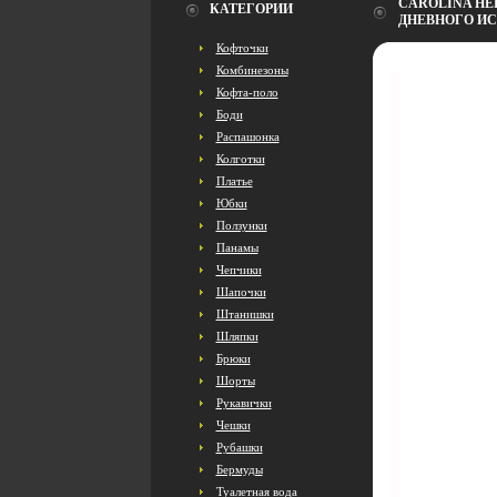
CAROLINA HER
КАТЕГОРИИ
ДНЕВНОГО ИС
Кофточки
Комбинезоны
Кофта-поло
Боди
Распашонка
Колготки
Платье
Юбки
Ползунки
Панамы
Чепчики
Шапочки
Штанишки
Шляпки
Брюки
Шорты
Рукавички
Чешки
Рубашки
Бермуды
Туалетная вода