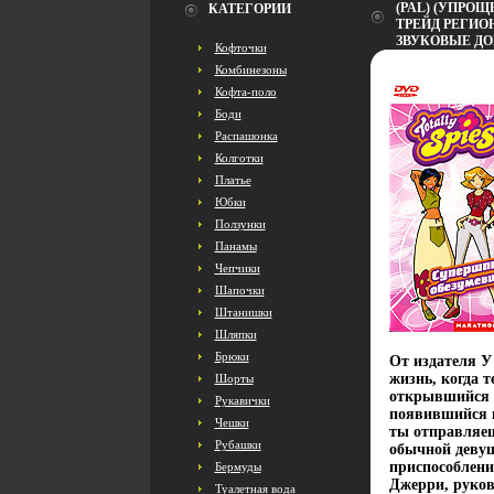
(PAL) (УПРОЩ
КАТЕГОРИИ
ТРЕЙД РЕГИОН
ЗВУКОВЫЕ ДО
Кофточки
Комбинезоны
Кофта-поло
Боди
Распашонка
Колготки
Платье
Юбки
Ползунки
Панамы
Чепчики
Шапочки
Штанишки
Шляпки
Брюки
От издателя У
жизнь, когда 
Шорты
открывшийся в
Рукавички
появившийся п
Чешки
ты отправляеш
Рубашки
обычной деву
приспособлени
Бермуды
Джерри, руков
Туалетная вода