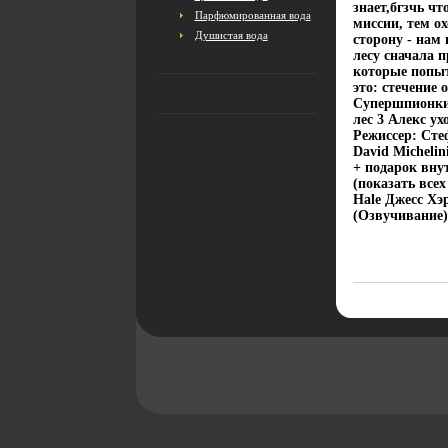
знает,бгзчь чт
Парфюмированная вода
миссии, тем о
Душистая вода
сторону - нам
лесу сначала 
которые попыт
это: стечение
Супершпионки
лес 3 Алекс у
Режиссер: Сте
David Micheli
+ подарок вну
(показать все
Hale Джесс Хэ
(Озвучивание)