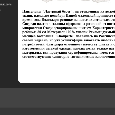
ная вода
а
Панталоны "Лазурный берег", изготовленные из легко
ткани, идеально подойдут Вашей маленькой принцессе 
время года Благодаря резинке на поясе их легко одеват
Спереди паатиявнталоны оформлены розочкой из шит
микросетки Сзади декорированы шитьем Характеристи
ребенка: 80 см Материал: 100% хлопок Рекомендуемый 
месяцев Компания "Choupette" появилась на Российск
совсем недавно, но уже успебгзфщла завоевать любовь
потребителей, благодаря отменному качеству шитья и 
изготовления детской одежды используются только на
материалы, вся продукция сертифицирована, имеются
соответствующие санитарно-гигиенические заключения