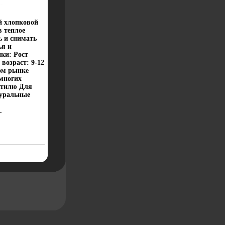
й хлопковой
в теплое
ь и снимать
ья и
ки: Рост
возраст: 9-12
ом рынке
 многих
стилю Для
туральные
.