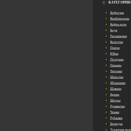
КАТЕГОРИИ
Кофточки
Комбинезоны
Кофта-поло
Боди
Распашонка
Колготки
Платье
Юбки
Ползунки
Панамы
Чепчики
Шапочки
Штанишки
Шляпки
Брюки
Шорты
Рукавички
Чешки
Рубашки
Бермуды
Туалетная вод