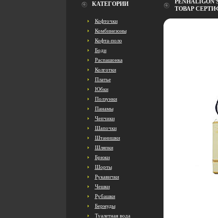
PENHALIGON'S
КАТЕГОРИИ
ТОВАР СЕРТИ
Кофточки
Комбинезоны
Кофта-поло
Боди
Распашонка
Колготки
Платье
Юбки
Ползунки
Панамы
Чепчики
Шапочки
Штанишки
Шляпки
Брюки
Шорты
Рукавички
Чешки
Рубашки
Бермуды
Туалетная вода