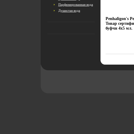
Парфюмированная вода
Душистая вода
Penhaligon's P
Товар сертифиц
буфчн 4х5 мл.