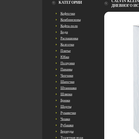
CALVIN KLEIN
КАТЕГОРИИ
ДНЕВНОГО ИС
Кофточки
Комбинезоны
Кофта-поло
Боди
Распашонка
Колготки
Платье
Юбки
Ползунки
Панамы
Чепчики
Шапочки
Штанишки
Шляпки
Брюки
Шорты
Рукавички
Чешки
Рубашки
Бермуды
Туалетная вода