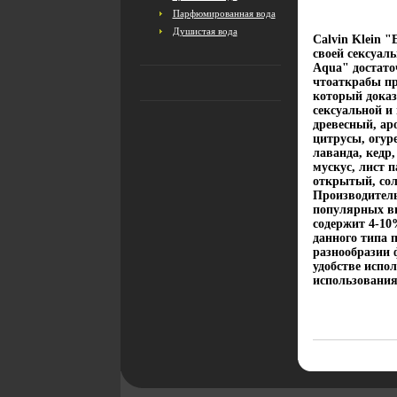
Парфюмированная вода
Душистая вода
Calvin Klein "
своей сексуал
Aqua" достато
чтоаткрабы пр
который доказ
сексуальной и
древесный, ар
цитрусы, огур
лаванда, кедр
мускус, лист 
открытый, сол
Производитель
популярных в
содержит 4-10
данного типа 
разнообразии ф
удобстве испол
использования