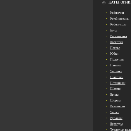
КАТЕГОРИИ
Кофточки
Комбинезоны
Кофта-поло
Боди
Распашонка
Колготки
Платье
Юбки
Ползунки
Панамы
Чепчики
Шапочки
Штанишки
Шляпки
Брюки
Шорты
Рукавички
Чешки
Рубашки
Бермуды
Туалетная вод