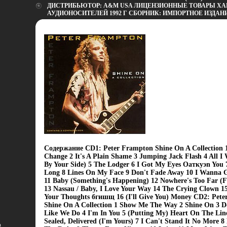
ДИСТРИБЬЮТОР: A&M USA ЛИЦЕНЗИОННЫЕ ТОВАРЫ ХА
АУДИОНОСИТЕЛЕЙ 1992 Г СБОРНИК: ИМПОРТНОЕ ИЗДАНИ
Содержание CD1: Peter Frampton Shine On A Collection 
Change 2 It's A Plain Shame 3 Jumping Jack Flash 4 All I 
By Your Side) 5 The Lodger 6 I Got My Eyes Oаткуэn You 7
Long 8 Lines On My Face 9 Don't Fade Away 10 I Wanna 
11 Baby (Something's Happening) 12 Nowhere's Too Far (
13 Nassau / Baby, I Love Your Way 14 The Crying Clown 1
Your Thoughts бгишщ 16 (I'll Give You) Money CD2: Pet
Shine On A Collection 1 Show Me The Way 2 Shine On 3 D
Like We Do 4 I'm In You 5 (Putting My) Heart On The Line
Sealed, Delivered (I'm Yours) 7 I Can't Stand It No More 8
а