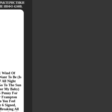
РАКТЕРИСТИКИ
Е ИНФО 4240B.
1 Wind Of
Want To Be (Is
 All Night
Go To The Sun
For My Baby)
5 Penny For
er Frampton
o You Feel
 6 Signed,
 Breaking All