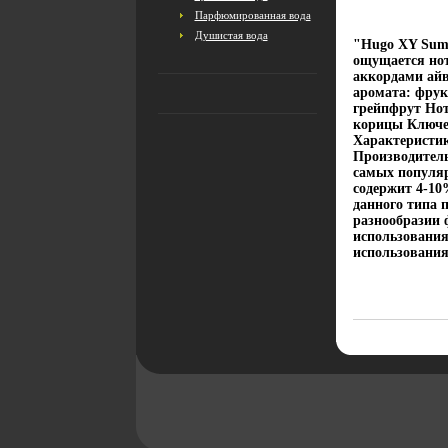
Парфюмированная вода
Душистая вода
"Hugo XY Summ
ощущается нот
аккордами айв
аромата: фрук
грейпфрут Нот
корицы Ключев
Характеристик
Производитель
самых популя
содержит 4-10
данного типа 
разнообразии ф
использования 
использования