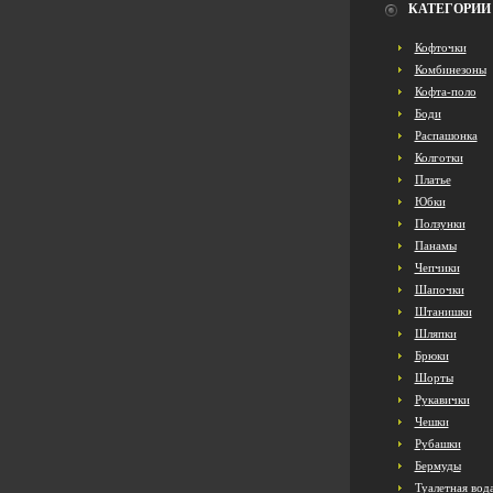
КАТЕГОРИИ
Кофточки
Комбинезоны
Кофта-поло
Боди
Распашонка
Колготки
Платье
Юбки
Ползунки
Панамы
Чепчики
Шапочки
Штанишки
Шляпки
Брюки
Шорты
Рукавички
Чешки
Рубашки
Бермуды
Туалетная вод